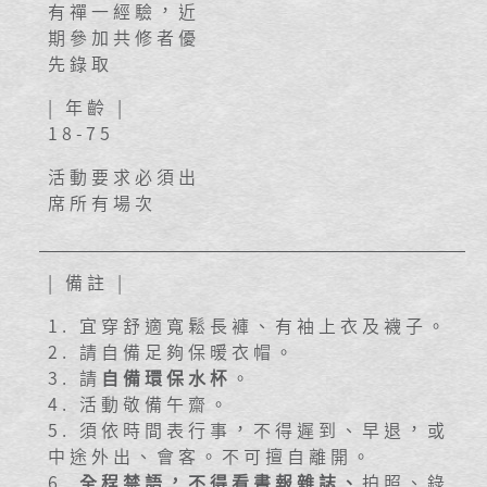
有禪一經驗，近
期參加共修者優
先錄取
| 年齡 |
18-75
活動要求必須出
席所有場次
| 備註 |
1. 宜穿舒適寬鬆長褲、有袖上衣及襪子。
2. 請自備足夠保暖衣帽。
3.
請
自備環保水杯
。
4
.
活動敬備午齋
。
5. 須依時間表行事，不得遲到、早退，或
中途外出、會客。不可擅自離開。
6.
全程禁語，不得看書報雜誌、
拍照、錄