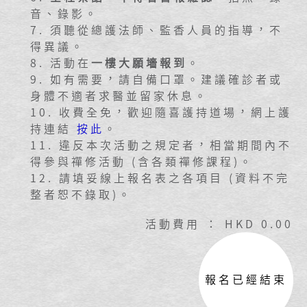
音、錄影
。
7. 須聽從總護法師、監香人員的指導，不
得異議。
8
.
活動在
一樓大願墻報到
。
9. 如有需要，請自備口罩。建議確診者或
身體不適者求醫並留家休息。
10. 收費全免，歡迎隨喜護持道場，網上護
持連結
按此
。
11. 違反本次活動之規定者，相當期間內不
得參與禪修活動 (含各類禪修課程)。
12. 請填妥線上報名表之各項目 (資料不完
整者恕不錄取)。
活動費用 ： HKD 0.00
報名已經結束