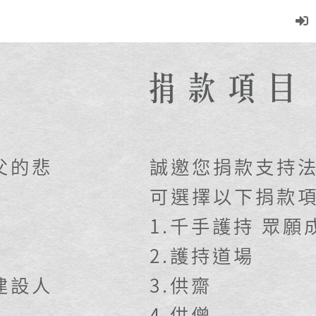
父的悲
誠邀您捐款支持
可選擇以下捐款
1.千手護持 眾願
2.護持道場
建設人
3.供齋
4.供僧