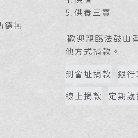
5.供養三寶
功德無
歡迎親臨法鼓山
他方式捐款。
到會址捐款
銀行
線上捐款
定期護