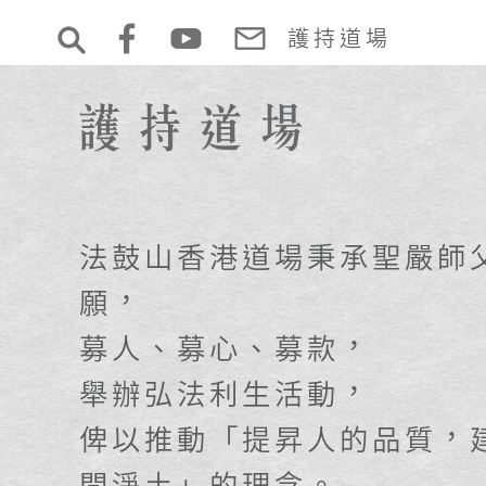
護持道場
法鼓山香港道場秉承聖嚴師
願，
募人、募心、募款，
舉辦弘法利生活動，
俾以推動「提昇人的品質，
間淨土」的理念。