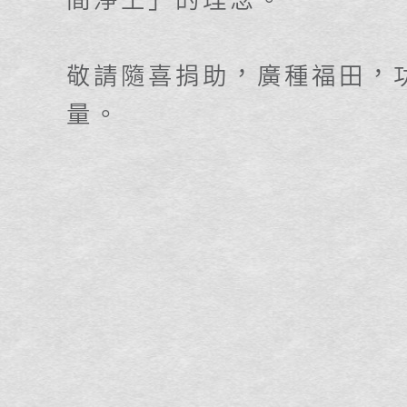
敬請隨喜捐助，廣種福田，
量。