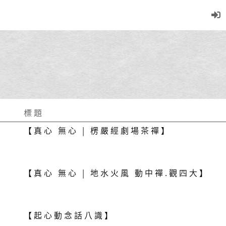
標題
【真心 無心 | 楞嚴經劇場茶禪】
【真心 無心 | 地水火風 動中禪.觀四大】
【起心動念話八識】