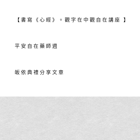
【書寫《心經》。觀字在中觀自在講座 】
平安自在藥師週
皈依典禮分享文章