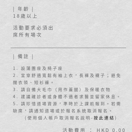
| 年齡 |
18歲以上
活動要求必須出
席所有場次
| 備註 |
1. 設蒲團座及椅子座
2. 宜穿舒適寬鬆有袖上衣，長褲及襪子；避免
闊衣領、短衫褲。
3. 請自備大毛巾（用作蓋腿）及保暖衣物
4. 建議確診者或身體不適者求醫並留家休息。
5. 請珍惜道場資源，準時於上課前報到。若需
缺席，請通知道場或於報名系統取消報名。
(使用個人帳戶取消報名說明-
按此連結
)
活動費用 ： HKD 0.00