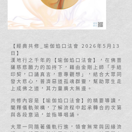
【經典共修_瑜伽焰口法會 2026年5月13
日】
漢地行之千年的【瑜伽焰口法會】，在佛菩
薩慈悲願力的加持下，藉由金剛上師「手結
印契，口誦真言，意專觀想」，結合大眾同
發大悲心，普濟惡道孤魂群靈，幫助眾生走
上成佛之道，其力量廣大無邊。
共修內容是【瑜伽焰口法會】的精要導讀，
闡釋儀軌架構，了解流程中起承轉合的次第
與各段意涵，並指導唱誦。
大眾一同隨著儀軌行進，領會無常與因緣流