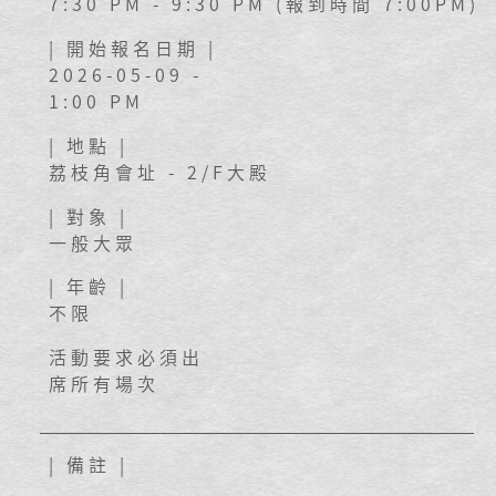
7:30 PM - 9:30 PM (報到時間 7:00PM)
| 開始報名日期 |
2026-05-09 -
1:00 PM
| 地點 |
荔枝角會址 - 2/F大殿
| 對象 |
一般大眾
| 年齡 |
不限
活動要求必須出
席所有場次
| 備註 |