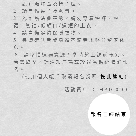
1. 設有跪拜區及椅子區。
2. 請自備襪子及海青。
3. 為維護法會莊嚴，請勿穿着短褲、短
裙、無袖/低領口/過短的上衣。
4. 請自備足夠保暖衣物。
5. 建議確診者或身體不適者求醫並留家休
息。
6. 請珍惜道場資源，準時於上課前報到。
若需缺席，請通知道場或於報名系統取消報
名。
(使用個人帳戶取消報名說明-
按此連結
)
活動費用 ： HKD 0.00
報名已經結束