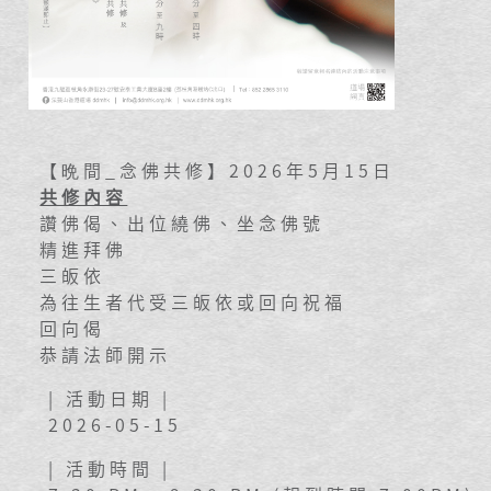
【晩間_念佛共修】2026年5月15日
共修內容
讚佛偈、出位繞佛、坐念佛號
精進拜佛
三皈依
為往生者代受三皈依或回向祝福
回向偈
恭請法師開示
| 活動日期 |
2026-05-15
| 活動時間 |