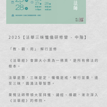
2025【法華三昧懺儀研修營 - 中階】
「教、觀、用」 解行並修
《法華經》會歸大小乘為一佛乘，是所有佛法的
根本。
法華是慧，三昧是定，懺儀是戒，解行並重，達
至三昧，圓滿法華智慧。
果慨法師帶領大家拜懺、誦經、禪觀，漸次深入
《法華經》的修持。