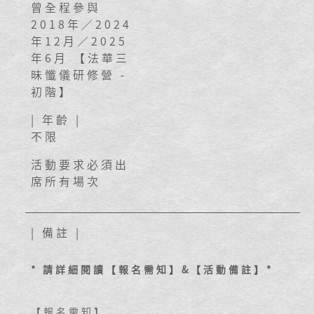
曾全程參與
2018年／2024
年12月／2025
年6月 【法華三
昧懺儀研修營 -
初階】
| 年齡 |
不限
活動要求必須出
席所有場次
| 備註 |
* 請詳細閱讀【報名需知】&【活動備註】*
【報名需知】