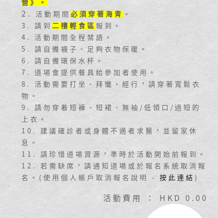
營》
。
2.
活動期間
必須穿著海青
。
3. 請到
二樓輕食區
報到。
4. 活動期間全程禁語。
5. 請自備襪子、足夠衣物保暖。
6. 請自備環保水杯。
7. 道場會提供餐具給參加者使用。
8. 活動需要打坐、拜懺、經行，請穿著寬鬆衣
物。
9. 請勿穿着短褲、短裙、無袖/低領口/過短的
上衣。
10. 建議確診者或身體不適者求醫，並留家休
息。
11. 請珍惜道場資源，準時於活動開始前報到。
12. 若需缺席，請通知道場或於報名系統取消報
名。(使用個人帳戶取消報名說明 -
按此連結
)
活動費用 ： HKD 0.00