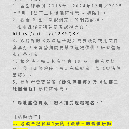
1. 曾全程參與 2018年／2024年12月／2025
年6月 【法華三昧懺儀研修營 - 初階】。
2. 觀看 6 堂「教觀綱宗」的網路課程。
- 相關課程資料請參考課程專頁：
https://bit.ly/42R5QKZ
3. 鈔寫好的《妙法蓮華經》需要裝訂或用文件
套套好，研習營期間要帶到道場供佛，研習營結
束可帶回家。
4. 報名時，需要鈔寫至第 18 品 - 隨喜功德
品；參加
研修營時，需要完成鈔寫一部《妙法蓮
華經》。
5. 參加者需要帶備
《妙法蓮華經》
及
《法華三
昧懺儀軌》
參與研修營。
* 場地座位有限，恕不接受現場報名。
*
【活動備註】
1. 必須全程參與4天的
《法華三昧懺儀研修