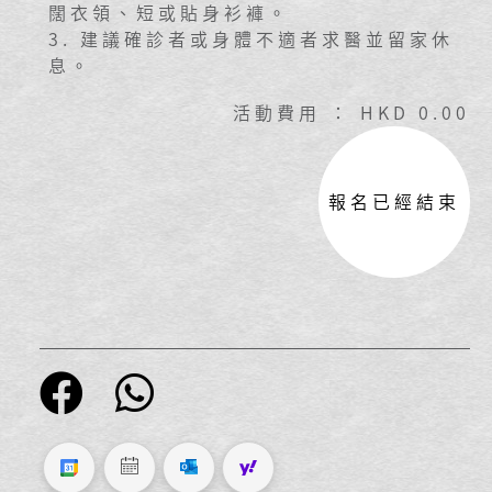
闊衣領、短或貼身衫褲 。
3.
建議確診者或身體不適者求醫並留家休
息。
活動費用 ： HKD 0.00
報名已經結束