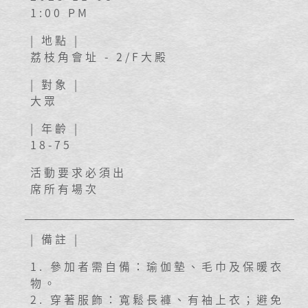
1:00 PM
| 地點 |
荔枝角會址 - 2/F大殿
| 對象 |
大眾
| 年齡 |
18-75
活動要求必須出
席所有場次
| 備註 |
1. 參加者需自備：瑜伽墊、毛巾及保暖衣
物。
2. 穿著服飾：寬鬆長褲、有袖上衣；避免